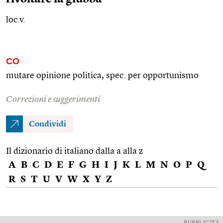
loc.v.
CO
mutare opinione politica,
spec.
per opportunismo
Correzioni e suggerimenti
Condividi
Il dizionario di italiano dalla a alla z
A
B
C
D
E
F
G
H
I
J
K
L
M
N
O
P
Q
R
S
T
U
V
W
X
Y
Z