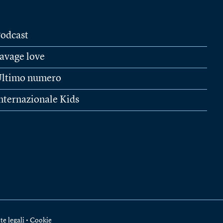
odcast
avage love
ltimo numero
nternazionale Kids
te legali
•
Cookie