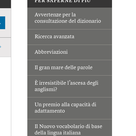
PER SAPERNE DI PIÙ
Avvertenze per la
consultazione del dizionario
A
Ricerca avanzata
Abbreviazioni
Il gran mare delle parole
È irresistibile l’ascesa degli
anglismi?
Un premio alla capacità di
adattamento
Il Nuovo vocabolario di base
della lingua italiana