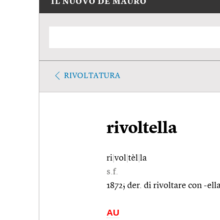
IL NUOVO DE MAURO
RIVOLTATURA
rivoltella
ri
|
vol
|
tèl
|
la
s.f.
1872; der. di rivoltare con -ell
AU