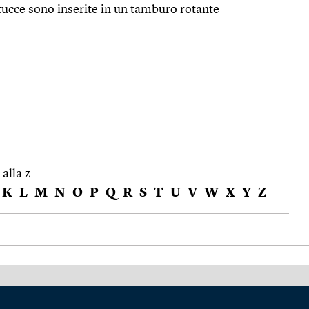
artucce sono inserite in un tamburo rotante
 alla z
K
L
M
N
O
P
Q
R
S
T
U
V
W
X
Y
Z