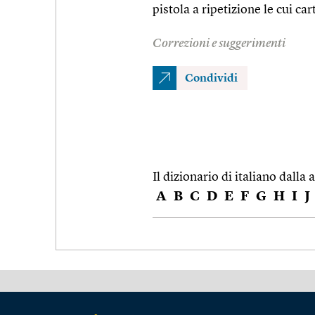
pistola a ripetizione le cui c
Correzioni e suggerimenti
Condividi
Il dizionario di italiano dalla a
A
B
C
D
E
F
G
H
I
J