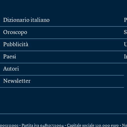
Dizionario italiano
P
Oroscopo
S
Pubblicità
U
Paesi
I
Autori
Newsletter
e 04003131002 • Partita iva 04850721004 • Capitale sociale 120.000 euro •
No