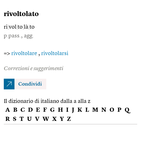
rivoltolato
ri
|
vol
|
to
|
là
|
to
p.pass., agg.
=>
rivoltolare
,
rivoltolarsi
Correzioni e suggerimenti
Condividi
Il dizionario di italiano dalla a alla z
A
B
C
D
E
F
G
H
I
J
K
L
M
N
O
P
Q
R
S
T
U
V
W
X
Y
Z