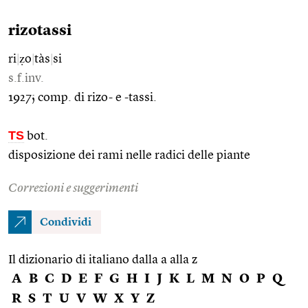
rizotassi
ri
|
ẓo
|
tàs
|
si
s.f.inv.
1927; comp. di rizo- e -tassi.
TS
bot.
disposizione dei rami nelle radici delle piante
Correzioni e suggerimenti
Condividi
Il dizionario di italiano dalla a alla z
A
B
C
D
E
F
G
H
I
J
K
L
M
N
O
P
Q
R
S
T
U
V
W
X
Y
Z