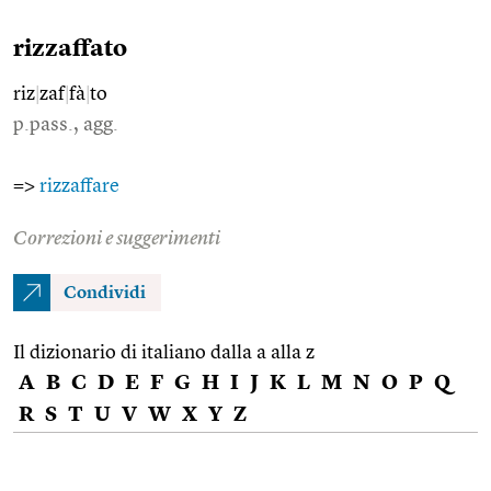
rizzaffato
riz
|
zaf
|
fà
|
to
p.pass., agg.
=>
rizzaffare
Correzioni e suggerimenti
Condividi
Il dizionario di italiano dalla a alla z
A
B
C
D
E
F
G
H
I
J
K
L
M
N
O
P
Q
R
S
T
U
V
W
X
Y
Z