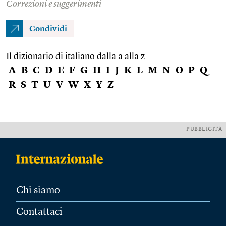
Correzioni e suggerimenti
Condividi
Il dizionario di italiano dalla a alla z
A
B
C
D
E
F
G
H
I
J
K
L
M
N
O
P
Q
R
S
T
U
V
W
X
Y
Z
PUBBLICITÀ
Chi siamo
Contattaci