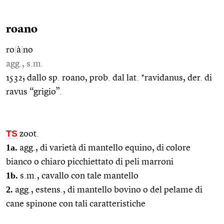
roano
ro
|
à
|
no
agg., s.m.
1532; dallo sp. roano, prob. dal lat. *ravidanus, der. di
ravus “grigio”.
TS
zoot.
1a.
agg., di varietà di mantello equino, di colore
bianco o chiaro picchiettato di peli marroni
1b.
s.m., cavallo con tale mantello
2.
agg., estens., di mantello bovino o del pelame di
cane spinone con tali caratteristiche