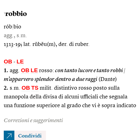
robbio
1
rób
|
bio
agg., s.m.
1313-19; lat. rŭbĕu(m), der. di ruber.
OB
LE
-
1.
OB
LE
agg.
rosso:
con tanto lucore e tanto robbi
|
m’apparvero splendor dentro a due raggi
(Dante)
2.
OB
TS
s.m.
milit. distintivo rosso posto sulla
manopola della divisa di alcuni ufficiali che segnala
una funzione superiore al grado che vi è sopra indicato
Correzioni e suggerimenti
Condividi