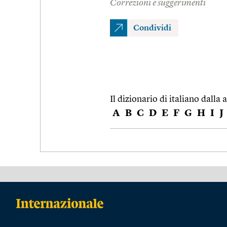
Correzioni e suggerimenti
Condividi
Il dizionario di italiano dalla a
A
B
C
D
E
F
G
H
I
J