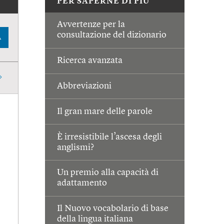
PER SAPERNE DI PIÙ
Avvertenze per la
consultazione del dizionario
A
Ricerca avanzata
Abbreviazioni
Il gran mare delle parole
È irresistibile l’ascesa degli
anglismi?
Un premio alla capacità di
adattamento
Il Nuovo vocabolario di base
della lingua italiana