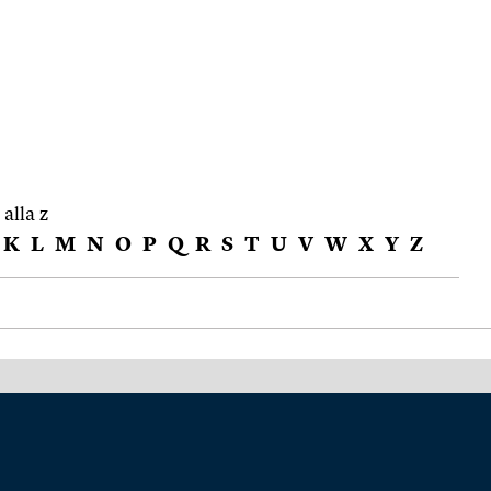
 alla z
K
L
M
N
O
P
Q
R
S
T
U
V
W
X
Y
Z