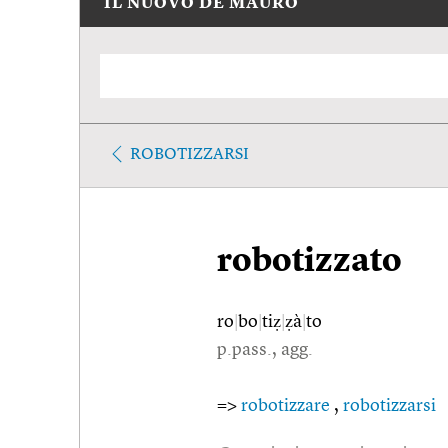
IL NUOVO DE MAURO
ROBOTIZZARSI
robotizzato
ro
|
bo
|
tiẓ
|
ẓà
|
to
p.pass., agg.
=>
robotizzare
,
robotizzarsi