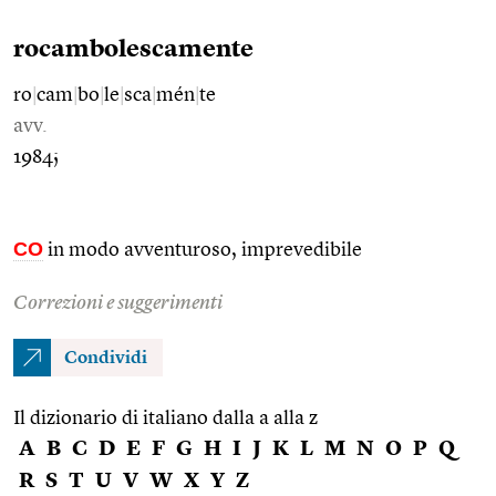
rocambolescamente
ro
|
cam
|
bo
|
le
|
sca
|
mén
|
te
avv.
1984;
CO
in modo avventuroso, imprevedibile
Correzioni e suggerimenti
Condividi
Il dizionario di italiano dalla a alla z
A
B
C
D
E
F
G
H
I
J
K
L
M
N
O
P
Q
R
S
T
U
V
W
X
Y
Z