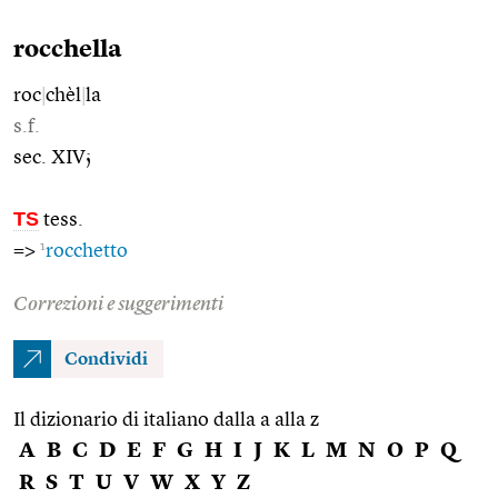
rocchella
roc
|
chèl
|
la
s.f.
sec. XIV;
TS
tess.
1
=>
rocchetto
Correzioni e suggerimenti
Condividi
Il dizionario di italiano dalla a alla z
A
B
C
D
E
F
G
H
I
J
K
L
M
N
O
P
Q
R
S
T
U
V
W
X
Y
Z