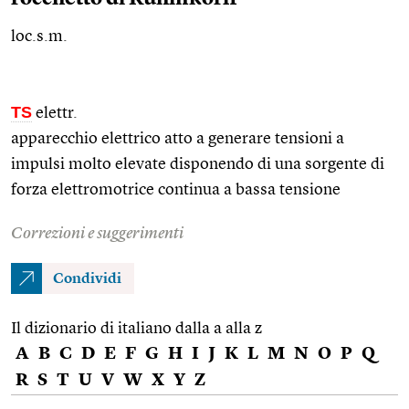
loc.s.m.
TS
elettr.
apparecchio elettrico atto a generare tensioni a
impulsi molto elevate disponendo di una sorgente di
forza elettromotrice continua a bassa tensione
Correzioni e suggerimenti
Condividi
Il dizionario di italiano dalla a alla z
A
B
C
D
E
F
G
H
I
J
K
L
M
N
O
P
Q
R
S
T
U
V
W
X
Y
Z