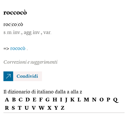
roccocò
roc
|
co
|
cò
s.m.inv., agg.inv., var.
=>
rococò
.
Correzioni e suggerimenti
Condividi
Il dizionario di italiano dalla a alla z
A
B
C
D
E
F
G
H
I
J
K
L
M
N
O
P
Q
R
S
T
U
V
W
X
Y
Z