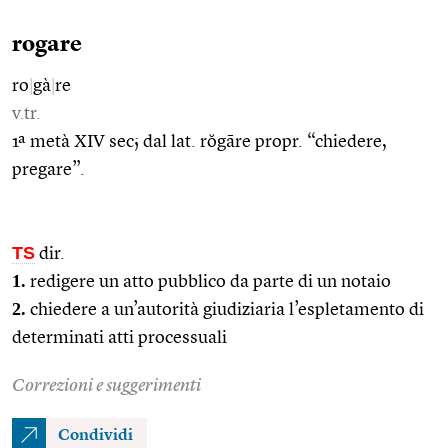
rogare
ro
|
gà
|
re
v.tr.
1ª metà XIV sec; dal lat. rŏgāre propr. “chiedere,
pregare”.
TS
dir.
1.
redigere un atto pubblico da parte di un notaio
2.
chiedere a un’autorità giudiziaria l’espletamento di
determinati atti processuali
Correzioni e suggerimenti
Condividi