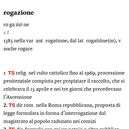
rogazione
ro
|
ga
|
zió
|
ne
s.f.
1385 nella var. ant. rogatione; dal lat. rogatiōne(m), v.
anche rogare.
TS
1.
relig. nel culto cattolico fino al 1969, processione
penitenziale compiuta per propiziare il raccolto, che si
celebrava il 25 aprile e nei tre giorni che precedevano
l’Ascensione
2.
TS
dir.rom. nella Roma repubblicana, proposta di
legge formulata in forma d’interrogazione dal
magistrato al popolo radunato nei comizi