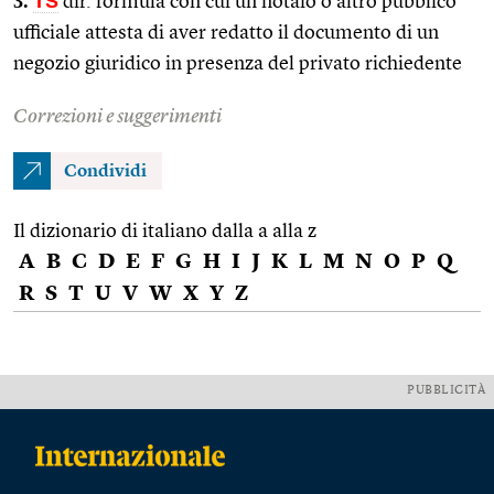
3.
TS
dir. formula con cui un notaio o altro pubblico
ufficiale attesta di aver redatto il documento di un
negozio giuridico in presenza del privato richiedente
Correzioni e suggerimenti
Condividi
Il dizionario di italiano dalla a alla z
A
B
C
D
E
F
G
H
I
J
K
L
M
N
O
P
Q
R
S
T
U
V
W
X
Y
Z
PUBBLICITÀ