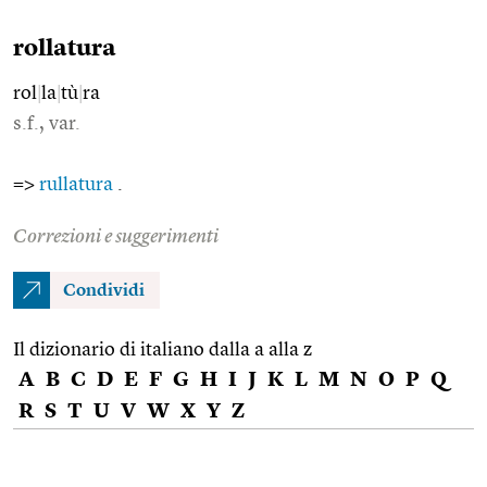
rollatura
rol
|
la
|
tù
|
ra
s.f., var.
=>
rullatura
.
Correzioni e suggerimenti
Condividi
Il dizionario di italiano dalla a alla z
A
B
C
D
E
F
G
H
I
J
K
L
M
N
O
P
Q
R
S
T
U
V
W
X
Y
Z