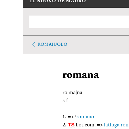
IL NUOVO DE MAURO
ROMAIUOLO
romana
ro
|
mà
|
na
s.f.
1.
1
=>
romano
2.
TS
bot.com. =>
lattuga ro