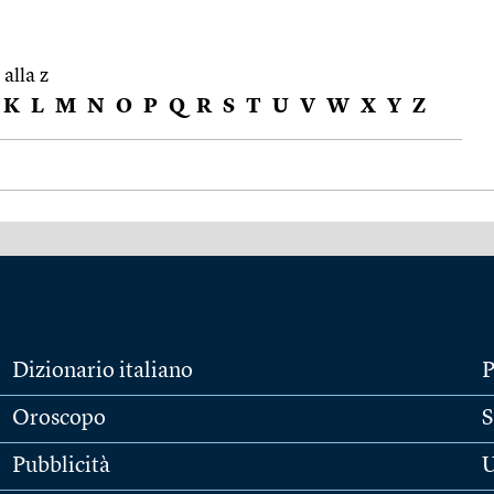
 alla z
K
L
M
N
O
P
Q
R
S
T
U
V
W
X
Y
Z
Dizionario italiano
P
Oroscopo
S
Pubblicità
U