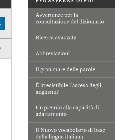
PER SAPERNE DI PIÙ
Avvertenze per la
consultazione del dizionario
A
Ricerca avanzata
Abbreviazioni
Il gran mare delle parole
È irresistibile l’ascesa degli
anglismi?
Un premio alla capacità di
adattamento
Il Nuovo vocabolario di base
della lingua italiana