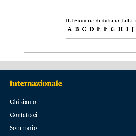
Il dizionario di italiano dalla a
A
B
C
D
E
F
G
H
I
J
Chi siamo
Contattaci
Sommario