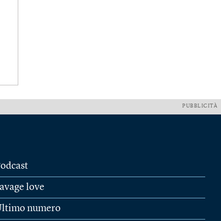
PUBBLICITÀ
odcast
avage love
ltimo numero