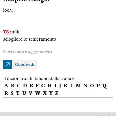
loc.v.
TS
milit.
sciogliere lo schieramento
Correzioni e suggerimenti
Condividi
Il dizionario di italiano dalla a alla z
A
B
C
D
E
F
G
H
I
J
K
L
M
N
O
P
Q
R
S
T
U
V
W
X
Y
Z