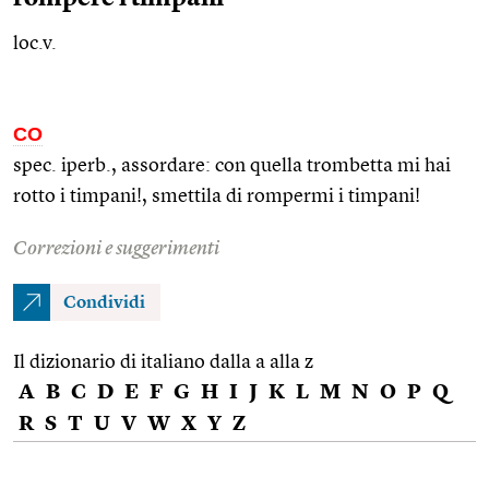
loc.v.
CO
spec.
iperb.
, assordare: con quella trombetta mi hai
rotto i timpani!, smettila di rompermi i timpani!
Correzioni e suggerimenti
Condividi
Il dizionario di italiano dalla a alla z
A
B
C
D
E
F
G
H
I
J
K
L
M
N
O
P
Q
R
S
T
U
V
W
X
Y
Z