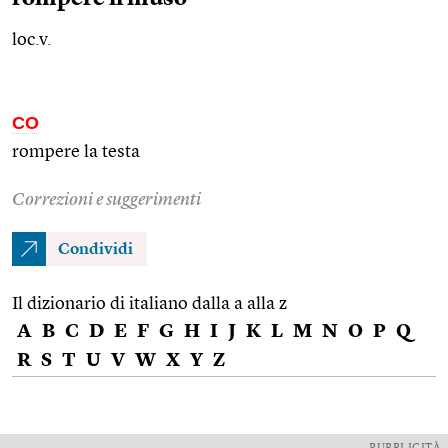
loc.v.
CO
rompere la testa
Correzioni e suggerimenti
Condividi
Il dizionario di italiano dalla a alla z
A
B
C
D
E
F
G
H
I
J
K
L
M
N
O
P
Q
R
S
T
U
V
W
X
Y
Z