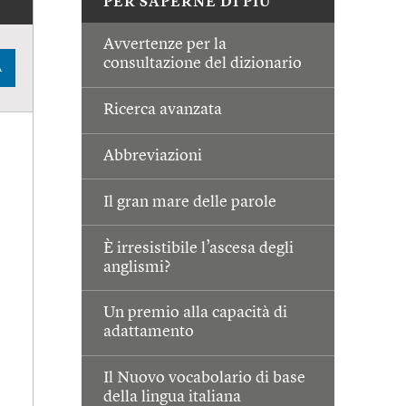
PER SAPERNE DI PIÙ
Avvertenze per la
consultazione del dizionario
A
Ricerca avanzata
Abbreviazioni
Il gran mare delle parole
È irresistibile l’ascesa degli
anglismi?
Un premio alla capacità di
adattamento
Il Nuovo vocabolario di base
della lingua italiana