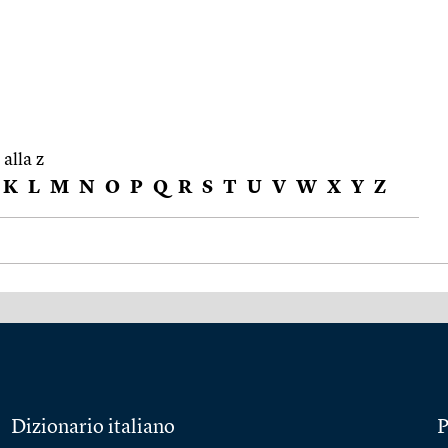
 alla z
K
L
M
N
O
P
Q
R
S
T
U
V
W
X
Y
Z
Dizionario italiano
P