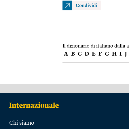
Condividi
Il dizionario di italiano dalla a
A
B
C
D
E
F
G
H
I
J
Chi siamo