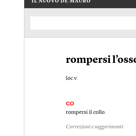
IL NUOVO DE MAURO
rompersi l’osso
loc.v.
CO
rompersi il collo.
Correzioni e suggerimenti