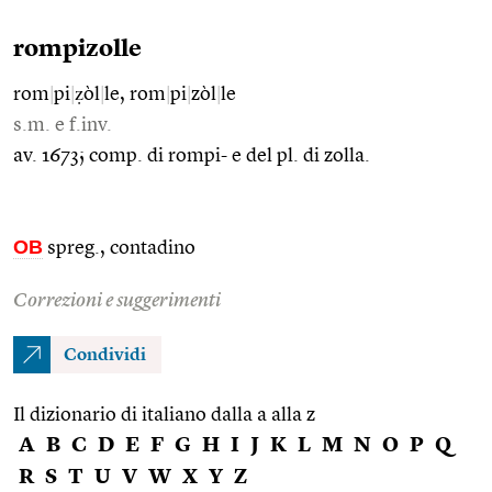
rompizolle
rom
|
pi
|
ẓòl
|
le, rom
|
pi
|
zòl
|
le
s.m. e f.inv.
av. 1673; comp. di rompi- e del pl. di zolla.
OB
spreg., contadino
Correzioni e suggerimenti
Condividi
Il dizionario di italiano dalla a alla z
A
B
C
D
E
F
G
H
I
J
K
L
M
N
O
P
Q
R
S
T
U
V
W
X
Y
Z