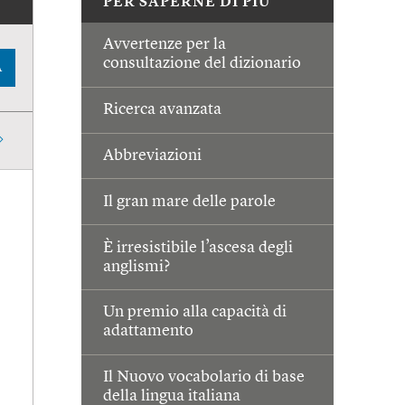
PER SAPERNE DI PIÙ
Avvertenze per la
consultazione del dizionario
A
Ricerca avanzata
Abbreviazioni
Il gran mare delle parole
È irresistibile l’ascesa degli
anglismi?
Un premio alla capacità di
adattamento
Il Nuovo vocabolario di base
della lingua italiana