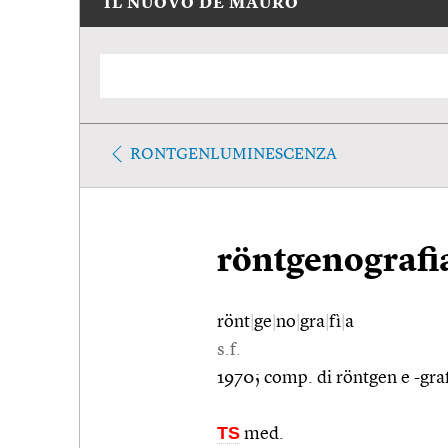
IL NUOVO DE MAURO
RONTGENLUMINESCENZA
röntgenografi
rönt
|
ge
|
no
|
gra
|
fì
|
a
s.f.
1970; comp. di röntgen e -graf
TS
med.