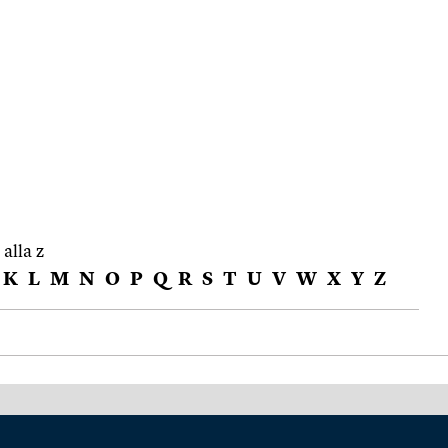
 alla z
K
L
M
N
O
P
Q
R
S
T
U
V
W
X
Y
Z