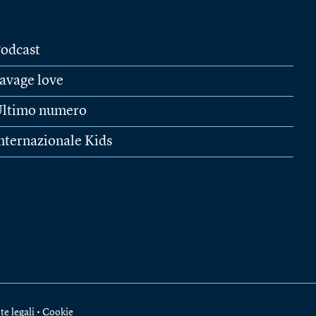
odcast
avage love
ltimo numero
nternazionale Kids
te legali
•
Cookie