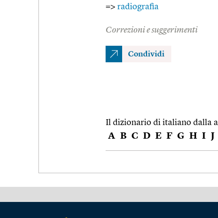
=>
radiografia
Correzioni e suggerimenti
Condividi
Il dizionario di italiano dalla a
A
B
C
D
E
F
G
H
I
J