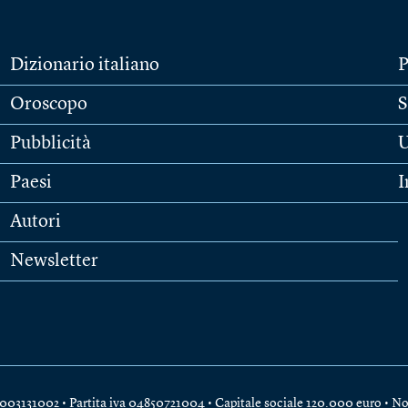
Dizionario italiano
P
Oroscopo
S
Pubblicità
U
Paesi
I
Autori
Newsletter
e 04003131002 • Partita iva 04850721004 • Capitale sociale 120.000 euro •
No