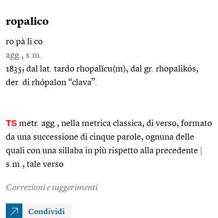
ropalico
ro
|
pà
|
li
|
co
agg., s.m.
1835; dal lat. tardo rhopalĭcu(m), dal gr. rhopalikós,
der. di rhópalon “clava”.
TS
metr. agg., nella metrica classica, di verso, formato
da una successione di cinque parole, ognuna delle
quali con una sillaba in più rispetto alla precedente
|
s.m., tale verso
Correzioni e suggerimenti
Condividi