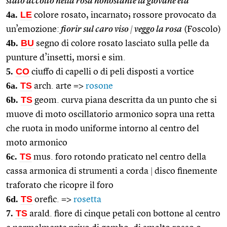
stato accolto nella rosa nonostante la giovane età
4a.
LE
colore rosato, incarnato; rossore provocato da
un’emozione:
fiorir sul caro viso
|
veggo la rosa
(Foscolo)
4b.
BU
segno di colore rosato lasciato sulla pelle da
punture d’insetti, morsi e sim.
5.
CO
ciuffo di capelli o di peli disposti a vortice
6a.
TS
arch. arte =>
rosone
6b.
TS
geom. curva piana descritta da un punto che si
muove di moto oscillatorio armonico sopra una retta
che ruota in modo uniforme intorno al centro del
moto armonico
6c.
TS
mus. foro rotondo praticato nel centro della
cassa armonica di strumenti a corda
|
disco finemente
traforato che ricopre il foro
6d.
TS
orefic. =>
rosetta
7.
TS
arald. fiore di cinque petali con bottone al centro