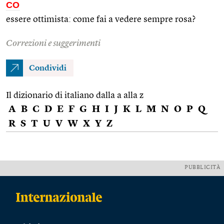
CO
essere ottimista: come fai a vedere sempre rosa?
Correzioni e suggerimenti
Condividi
Il dizionario di italiano dalla a alla z
A
B
C
D
E
F
G
H
I
J
K
L
M
N
O
P
Q
R
S
T
U
V
W
X
Y
Z
PUBBLICITÀ