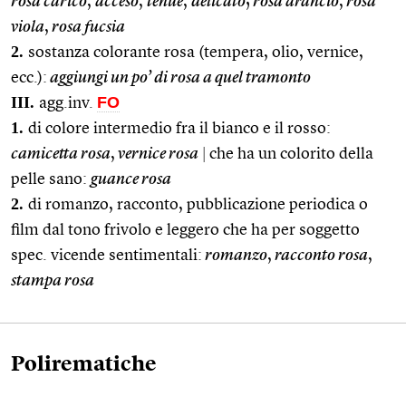
rosa carico
,
acceso
,
tenue
,
delicato
;
rosa arancio
,
rosa
viola
,
rosa fucsia
2.
sostanza colorante rosa (tempera, olio, vernice,
ecc.):
aggiungi un po’ di rosa a quel tramonto
III.
FO
agg.inv.
1.
di colore intermedio fra il bianco e il rosso:
camicetta rosa
,
vernice rosa
|
che ha un colorito della
pelle sano:
guance rosa
2.
di romanzo, racconto, pubblicazione periodica o
film dal tono frivolo e leggero che ha per soggetto
spec. vicende sentimentali:
romanzo
,
racconto rosa
,
stampa rosa
Polirematiche