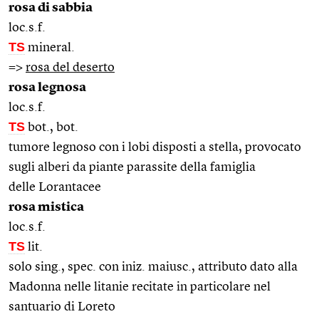
rosa di sabbia
loc.s.f.
TS
mineral.
=>
rosa del deserto
rosa legnosa
loc.s.f.
TS
bot., bot.
tumore legnoso con i lobi disposti a stella, provocato
sugli alberi da piante parassite della famiglia
delle Lorantacee
rosa mistica
loc.s.f.
TS
lit.
solo sing., spec. con iniz. maiusc., attributo dato alla
Madonna nelle litanie recitate in particolare nel
santuario di Loreto