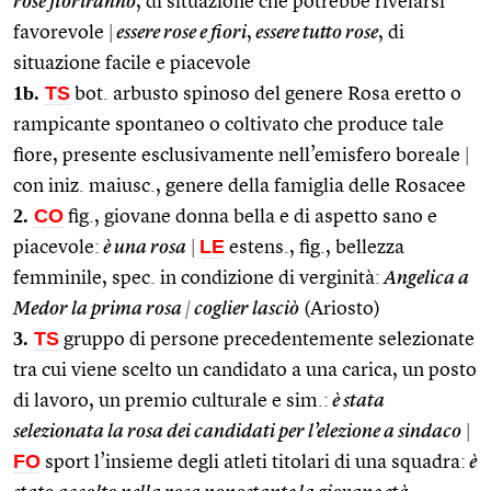
rose fioriranno
, di situazione che potrebbe rivelarsi
favorevole
|
essere rose e fiori
,
essere tutto rose
, di
situazione facile e piacevole
1b.
TS
bot. arbusto spinoso del genere Rosa eretto o
rampicante spontaneo o coltivato che produce tale
fiore, presente esclusivamente nell’emisfero boreale
|
con iniz. maiusc., genere della famiglia delle Rosacee
2.
CO
fig., giovane donna bella e di aspetto sano e
LE
piacevole:
è una rosa
|
estens., fig., bellezza
femminile, spec. in condizione di verginità:
Angelica a
Medor la prima rosa
|
coglier lasciò
(Ariosto)
3.
TS
gruppo di persone precedentemente selezionate
tra cui viene scelto un candidato a una carica, un posto
di lavoro, un premio culturale e sim.:
è stata
selezionata la rosa dei candidati per l’elezione a sindaco
|
FO
sport l’insieme degli atleti titolari di una squadra:
è