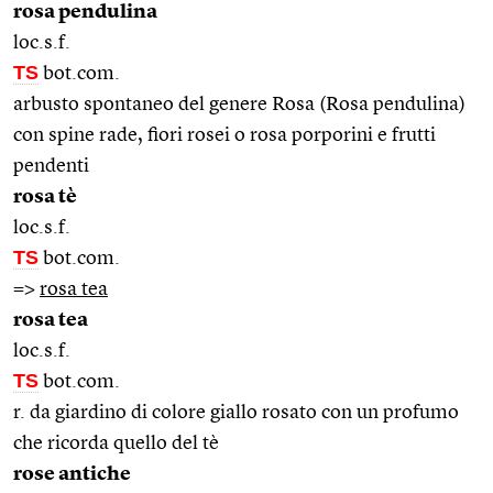
rosa pendulina
loc.s.f.
TS
bot.com.
arbusto spontaneo del genere Rosa (Rosa pendulina)
con spine rade, fiori rosei o rosa porporini e frutti
pendenti
rosa tè
loc.s.f.
TS
bot.com.
=>
rosa tea
rosa tea
loc.s.f.
TS
bot.com.
r. da giardino di colore giallo rosato con un profumo
che ricorda quello del tè
rose antiche