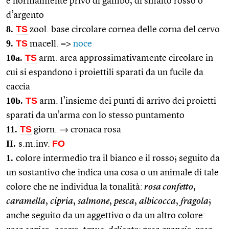
e normalmente privo di gambo, di smalto rosso o
d’argento
8.
TS
zool. base circolare cornea delle corna del cervo
9.
TS
macell. =>
noce
10a.
TS
arm. area approssimativamente circolare in
cui si espandono i proiettili sparati da un fucile da
caccia
10b.
TS
arm. l’insieme dei punti di arrivo dei proietti
sparati da un’arma con lo stesso puntamento
11.
TS
giorn. → cronaca rosa
II.
FO
s.m.inv.
1.
colore intermedio tra il bianco e il rosso; seguito da
un sostantivo che indica una cosa o un animale di tale
colore che ne individua la tonalità:
rosa confetto
,
caramella
,
cipria
,
salmone
,
pesca
,
albicocca
,
fragola
;
anche seguito da un aggettivo o da un altro colore: