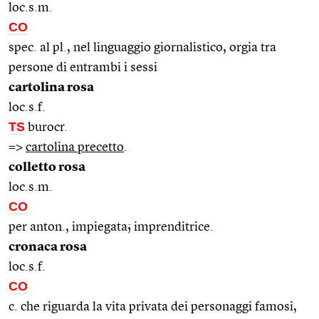
loc.s.m.
CO
spec. al pl., nel linguaggio giornalistico, orgia tra
persone di entrambi i sessi
cartolina rosa
loc.s.f.
TS
burocr.
=>
cartolina precetto
.
colletto rosa
loc.s.m.
CO
per anton., impiegata; imprenditrice.
cronaca rosa
loc.s.f.
CO
c. che riguarda la vita privata dei personaggi famosi,