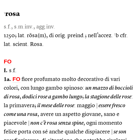
rosa
1
s.f., s.m.inv., agg.inv.
1
1250; lat. rŏsa(m), di orig. preind.; nell’accez.
b cfr.
lat. scient. Rosa.
FO
I.
s.f.
1a.
FO
fiore profumato molto decorativo di vari
colori, con lungo gambo spinoso:
un mazzo di boccioli
di rosa
,
dodici rose a gambo lungo
;
la stagione delle rose
:
la primavera;
il mese delle rose
: maggio
|
essere fresco
come una rosa
, avere un aspetto giovane, sano e
piacevole
|
non c’è rosa senza spine
, ogni momento
felice porta con sé anche qualche dispiacere
|
se son