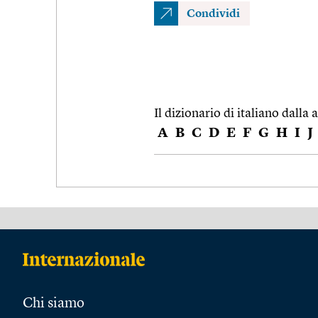
Condividi
Il dizionario di italiano dalla a
A
B
C
D
E
F
G
H
I
J
Chi siamo