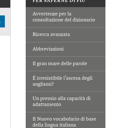
PER SAPERNE DI PIÙ
Avvertenze per la
consultazione del dizionario
A
Ricerca avanzata
Abbreviazioni
Il gran mare delle parole
È irresistibile l’ascesa degli
anglismi?
Un premio alla capacità di
adattamento
Il Nuovo vocabolario di base
della lingua italiana