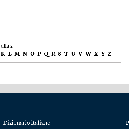
 alla z
K
L
M
N
O
P
Q
R
S
T
U
V
W
X
Y
Z
Dizionario italiano
P