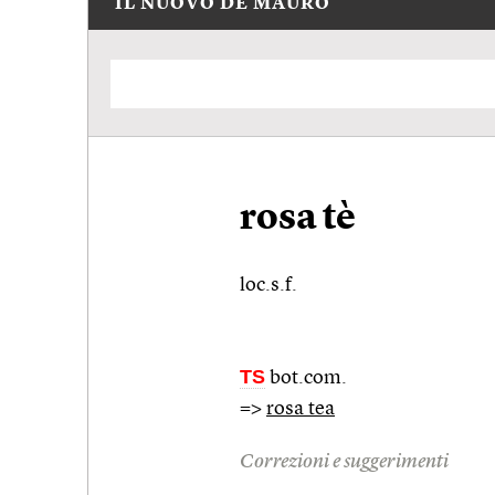
IL NUOVO DE MAURO
rosa tè
loc.s.f.
TS
bot.com.
=>
rosa tea
Correzioni e suggerimenti