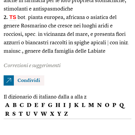
anche in farmacia per le loro proprietà stomachiche,
stimolanti e antispasmodiche
2.
TS
bot. pianta europea, africana o asiatica del
genere Rosmarino che cresce nei luoghi aridi e
rocciosi, spec. in vicinanza del mare, e presenta fiori
azzurri o biancastri raccolti in spighe apicali
|
con iniz.
maiusc., genere della famiglia delle Labiate
Correzioni e suggerimenti
Condividi
Il dizionario di italiano dalla a alla z
A
B
C
D
E
F
G
H
I
J
K
L
M
N
O
P
Q
R
S
T
U
V
W
X
Y
Z