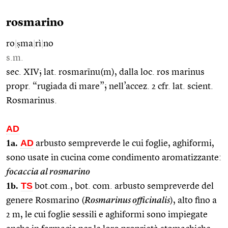
rosmarino
ro
|
ṣma
|
rì
|
no
s.m.
sec. XIV; lat. rosmarīnu(m), dalla loc. ros marinus
propr. “rugiada di mare”; nell’accez. 2 cfr. lat. scient.
Rosmarinus.
AD
1a.
AD
arbusto sempreverde le cui foglie, aghiformi,
sono usate in cucina come condimento aromatizzante:
focaccia al rosmarino
1b.
TS
bot.com., bot. com. arbusto sempreverde del
genere Rosmarino (
Rosmarinus officinalis
), alto fino a
2 m, le cui foglie sessili e aghiformi sono impiegate