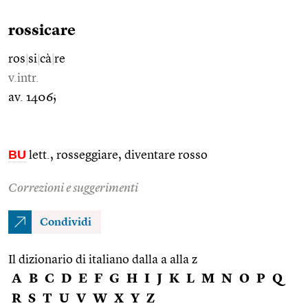
rossicare
ros
|
si
|
cà
|
re
v.intr.
av. 1406;
BU
lett., rosseggiare, diventare rosso
Correzioni e suggerimenti
Condividi
Il dizionario di italiano dalla a alla z
A
B
C
D
E
F
G
H
I
J
K
L
M
N
O
P
Q
R
S
T
U
V
W
X
Y
Z