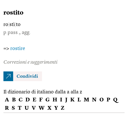
rostito
ro
|
stì
|
to
p.pass., agg.
=>
rostire
Correzioni e suggerimenti
Condividi
Il dizionario di italiano dalla a alla z
A
B
C
D
E
F
G
H
I
J
K
L
M
N
O
P
Q
R
S
T
U
V
W
X
Y
Z