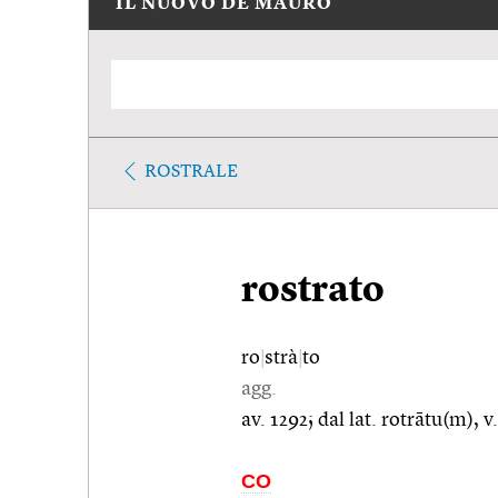
IL NUOVO DE MAURO
ROSTRALE
rostrato
ro
|
strà
|
to
agg.
av. 1292; dal lat. rotrātu(m), v
CO