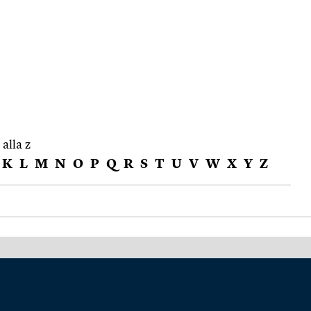
 alla z
K
L
M
N
O
P
Q
R
S
T
U
V
W
X
Y
Z