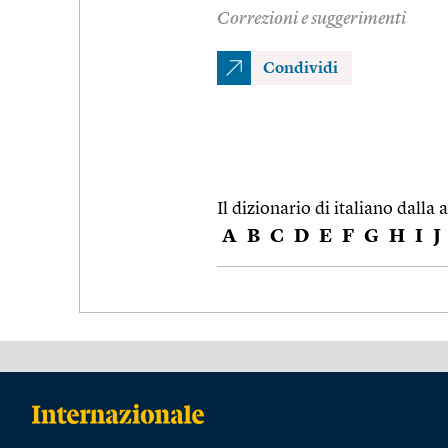
Correzioni e suggerimenti
Condividi
Il dizionario di italiano dalla a
A
B
C
D
E
F
G
H
I
J