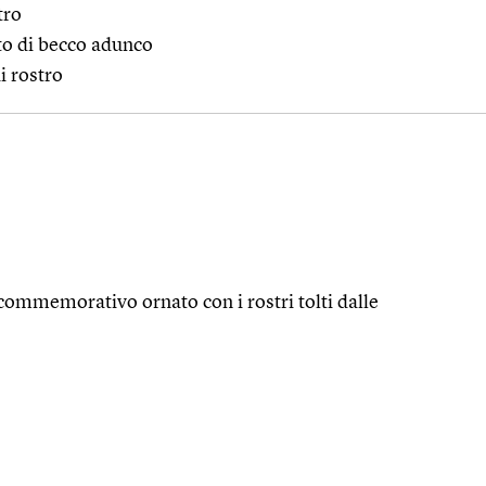
tro
ito di becco adunco
i rostro
mmemorativo ornato con i rostri tolti dalle