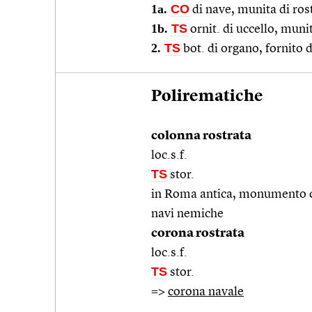
1a.
CO
di nave, munita di ros
1b.
TS
ornit. di uccello, mun
2.
TS
bot. di organo, fornito d
Polirematiche
colonna rostrata
loc.s.f.
TS
stor.
in Roma antica, monumento co
navi nemiche
corona rostrata
loc.s.f.
TS
stor.
=>
corona navale