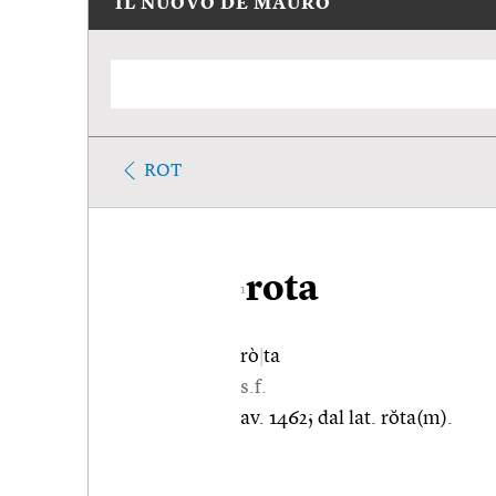
IL NUOVO DE MAURO
ROT
rota
1
rò
|
ta
s.f.
av. 1462; dal lat. rŏta(m).