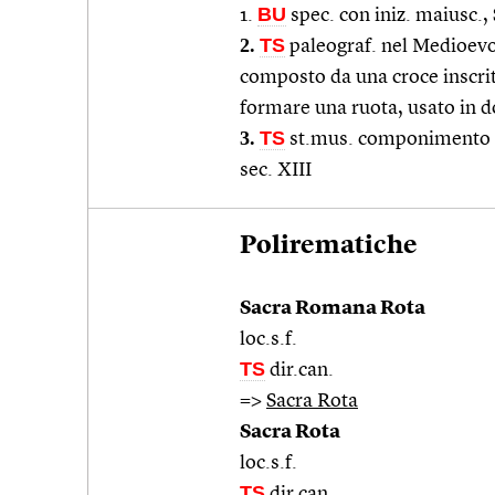
BU
1.
spec. con iniz. maiusc.,
2.
TS
paleograf. nel Medioevo,
composto da una croce inscrit
formare una ruota, usato in doc
3.
TS
st.mus. componimento mu
sec. XIII
Polirematiche
Sacra Romana Rota
loc.s.f.
TS
dir.can.
=>
Sacra Rota
Sacra Rota
loc.s.f.
TS
dir.can.