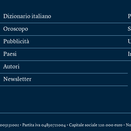
Dizionario italiano
P
Oroscopo
S
Pubblicità
U
Paesi
I
Autori
Newsletter
e 04003131002 • Partita iva 04850721004 • Capitale sociale 120.000 euro •
No