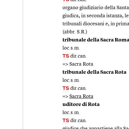
organo giudiziario della San
giudica, in seconda istanza, le
tribunali diocesani e, in prim
(abbr. S.R.)
tribunale della Sacra Rom
loc.s.m.
TS
dir.can.
=> Sacra Rota
tribunale della Sacra Rota
loc.s.m.
TS
dir.can.
=>
Sacra Rota
uditore di Rota
loc.s.m.
TS
dir.can.
giudice che appartiene alla S