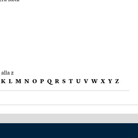
 alla z
K
L
M
N
O
P
Q
R
S
T
U
V
W
X
Y
Z