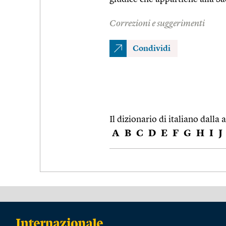
Correzioni e suggerimenti
Condividi
Il dizionario di italiano dalla a
A
B
C
D
E
F
G
H
I
J