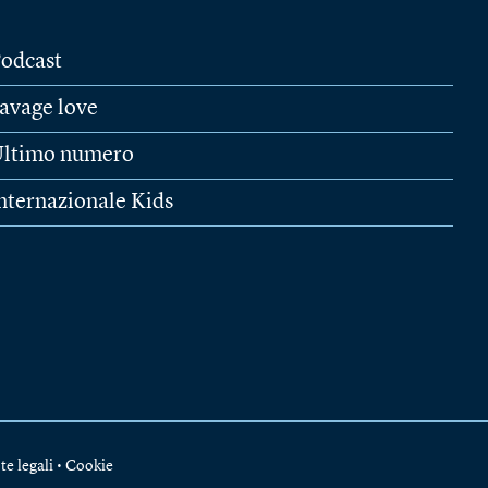
odcast
avage love
ltimo numero
nternazionale Kids
te legali
•
Cookie