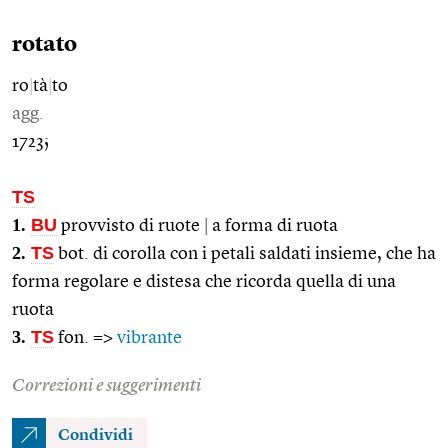
rotato
ro
|
tà
|
to
agg.
1723;
TS
1.
BU
provvisto di ruote
|
a forma di ruota
2.
TS
bot. di corolla con i petali saldati insieme, che ha
forma regolare e distesa che ricorda quella di una
ruota
3.
TS
fon. =>
vibrante
Correzioni e suggerimenti
Condividi