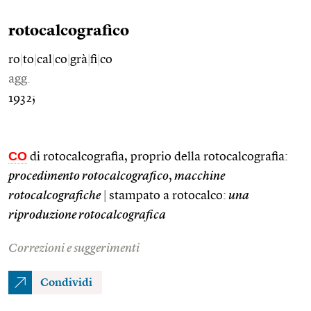
rotocalcografico
ro
|
to
|
cal
|
co
|
grà
|
fi
|
co
agg.
1932;
CO
di rotocalcografia, proprio della rotocalcografia:
procedimento rotocalcografico
,
macchine
rotocalcografiche
|
stampato a rotocalco:
una
riproduzione rotocalcografica
Correzioni e suggerimenti
Condividi