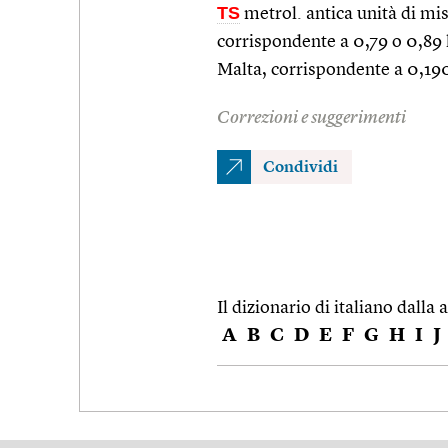
TS
metrol. antica unità di mis
corrispondente a 0,79 o 0,89
Malta, corrispondente a 0,19
Correzioni e suggerimenti
Condividi
Il dizionario di italiano dalla a
A
B
C
D
E
F
G
H
I
J