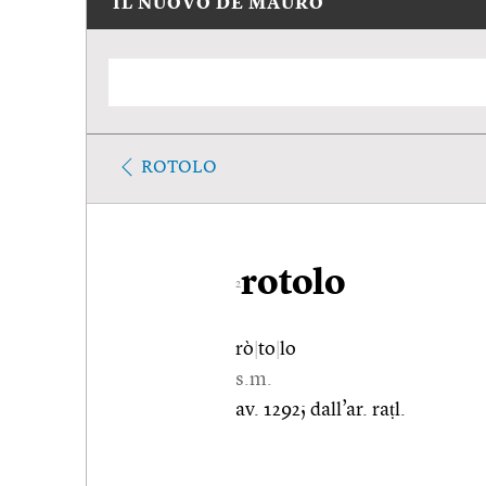
IL NUOVO DE MAURO
ROTOLO
rotolo
2
rò
|
to
|
lo
s.m.
av. 1292; dall’ar. raṭl.