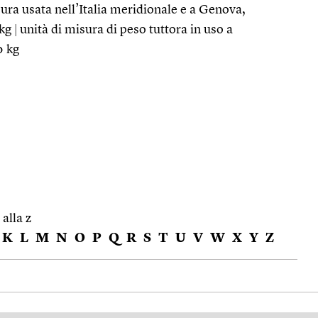
ura usata nell’Italia meridionale e a Genova,
 kg
|
unità di misura di peso tuttora in uso a
0 kg
 alla z
K
L
M
N
O
P
Q
R
S
T
U
V
W
X
Y
Z