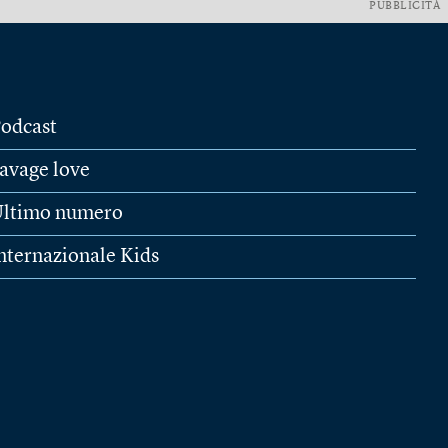
PUBBLICITÀ
odcast
avage love
ltimo numero
nternazionale Kids