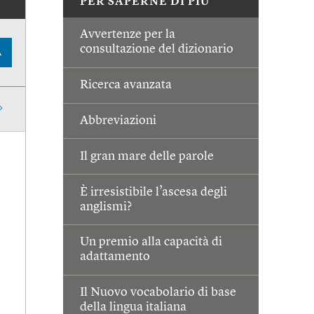
PER SAPERNE DI PIÙ
Avvertenze per la
consultazione del dizionario
A
Ricerca avanzata
Abbreviazioni
Il gran mare delle parole
È irresistibile l’ascesa degli
anglismi?
Un premio alla capacità di
adattamento
Il Nuovo vocabolario di base
della lingua italiana