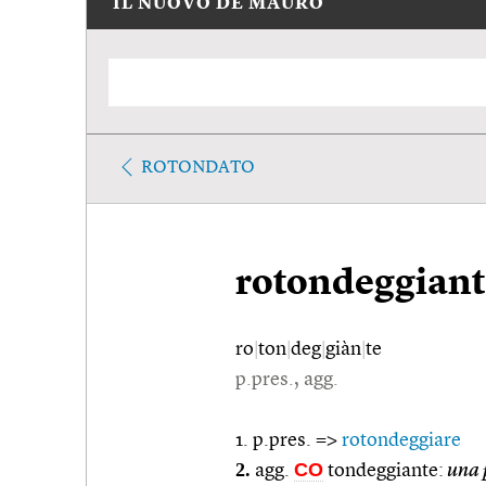
IL NUOVO DE MAURO
ROTONDATO
rotondeggiant
ro
|
ton
|
deg
|
giàn
|
te
p.pres., agg.
1. p.pres. =>
rotondeggiare
2.
CO
agg.
tondeggiante:
una 