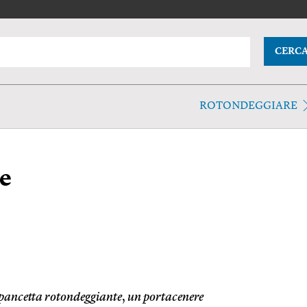
CERC
ROTONDEGGIARE
e
pancetta rotondeggiante
,
un portacenere