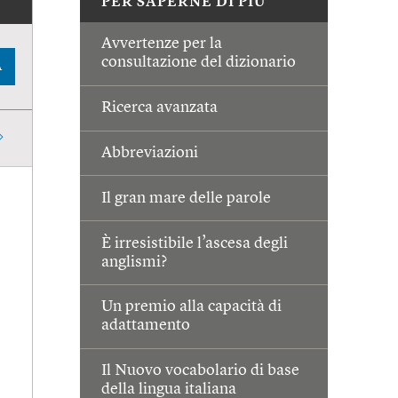
PER SAPERNE DI PIÙ
Avvertenze per la
consultazione del dizionario
A
Ricerca avanzata
Abbreviazioni
Il gran mare delle parole
È irresistibile l’ascesa degli
anglismi?
Un premio alla capacità di
adattamento
Il Nuovo vocabolario di base
della lingua italiana