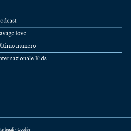
odcast
avage love
ltimo numero
nternazionale Kids
te legali
•
Cookie