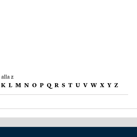
 alla z
K
L
M
N
O
P
Q
R
S
T
U
V
W
X
Y
Z