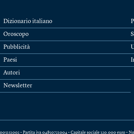
Dizionario italiano
P
Oroscopo
S
Pubblicità
U
Paesi
I
Autori
Newsletter
e 04003131002 • Partita iva 04850721004 • Capitale sociale 120.000 euro •
No