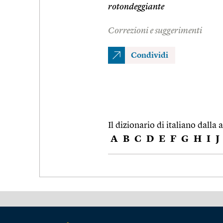
rotondeggiante
Correzioni e suggerimenti
Condividi
Il dizionario di italiano dalla a
A
B
C
D
E
F
G
H
I
J