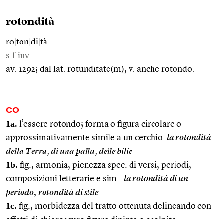
rotondità
ro
|
ton
|
di
|
tà
s.f.inv.
av. 1292; dal lat. rotunditāte(m), v. anche rotondo.
CO
1a.
l’essere rotondo; forma o figura circolare o
approssimativamente simile a un cerchio:
la rotondità
della Terra
,
di una palla
,
delle bilie
1b.
fig., armonia, pienezza spec. di versi, periodi,
composizioni letterarie e sim.:
la rotondità di un
periodo
,
rotondità di stile
1c.
fig., morbidezza del tratto ottenuta delineando con