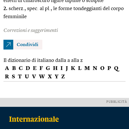
effetti di chiaroscuro figure dipinte o scolpite
2.
scherz., spec. al pl., le forme tondeggianti del corpo
femminile
Correzioni e suggerimenti
Condividi
Il dizionario di italiano dalla a alla z
A
B
C
D
E
F
G
H
I
J
K
L
M
N
O
P
Q
R
S
T
U
V
W
X
Y
Z
PUBBLICITÀ