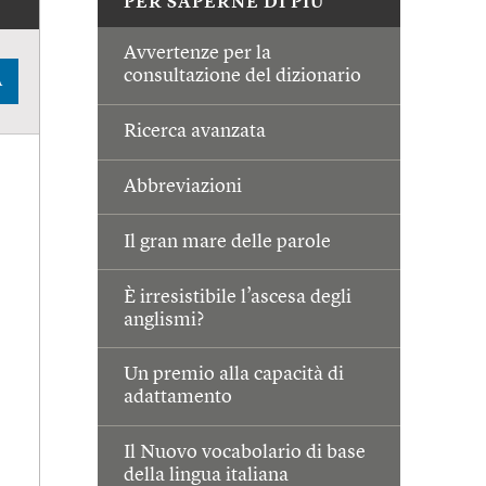
PER SAPERNE DI PIÙ
Avvertenze per la
consultazione del dizionario
A
Ricerca avanzata
Abbreviazioni
Il gran mare delle parole
È irresistibile l’ascesa degli
anglismi?
Un premio alla capacità di
adattamento
Il Nuovo vocabolario di base
della lingua italiana