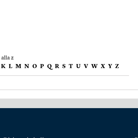
 alla z
K
L
M
N
O
P
Q
R
S
T
U
V
W
X
Y
Z