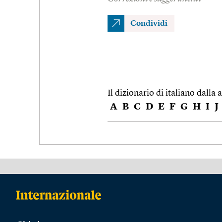
Condividi
Il dizionario di italiano dalla a
A
B
C
D
E
F
G
H
I
J