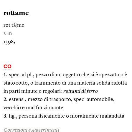
rottame
rot
|
tà
|
me
s.m.
1598;
CO
1.
spec. al pl., pezzo di un oggetto che si è spezzato o è
stato rotto, o frammento di una materia solida ridotta
in parti minute e regolari:
rottami di ferro
2.
estens., mezzo di trasporto, spec. automobile,
vecchio e mal funzionante
3.
fig., persona fisicamente o moralmente malandata
Correzioni e suggerimenti