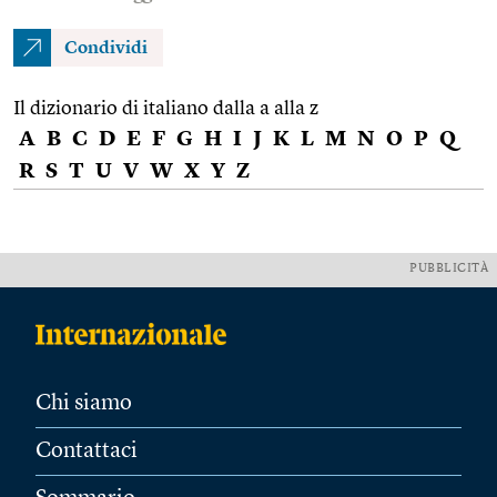
Condividi
Il dizionario di italiano dalla a alla z
A
B
C
D
E
F
G
H
I
J
K
L
M
N
O
P
Q
R
S
T
U
V
W
X
Y
Z
PUBBLICITÀ
Chi siamo
Contattaci