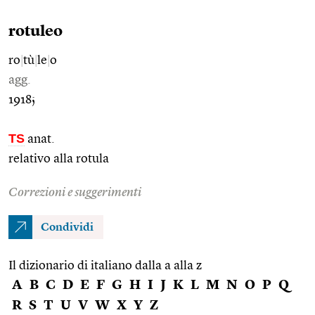
rotuleo
ro
|
tù
|
le
|
o
agg.
1918;
TS
anat.
relativo alla rotula
Correzioni e suggerimenti
Condividi
Il dizionario di italiano dalla a alla z
A
B
C
D
E
F
G
H
I
J
K
L
M
N
O
P
Q
R
S
T
U
V
W
X
Y
Z