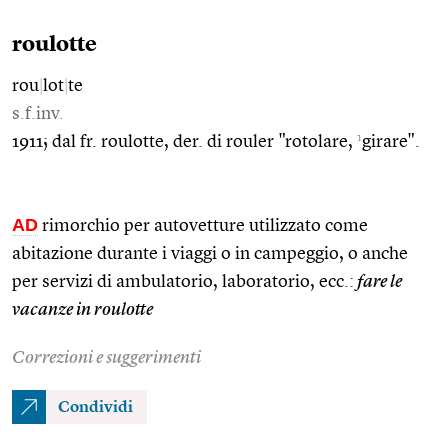
roulotte
rou
|
lot
|
te
s.f.inv.
1
1911; dal fr. roulotte, der. di rouler "rotolare,
girare".
AD
rimorchio per autovetture utilizzato come
abitazione durante i viaggi o in campeggio, o anche
per servizi di ambulatorio, laboratorio, ecc.:
fare le
vacanze in roulotte
Correzioni e suggerimenti
Condividi