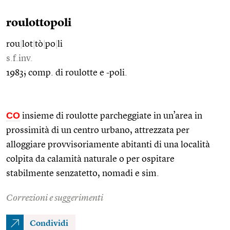
roulottopoli
rou
|
lot
|
tò
|
po
|
li
s.f.inv.
1983; comp. di roulotte e -poli.
CO
insieme di roulotte parcheggiate in un’area in
prossimità di un centro urbano, attrezzata per
alloggiare provvisoriamente abitanti di una località
colpita da calamità naturale o per ospitare
stabilmente senzatetto, nomadi e sim.
Correzioni e suggerimenti
Condividi