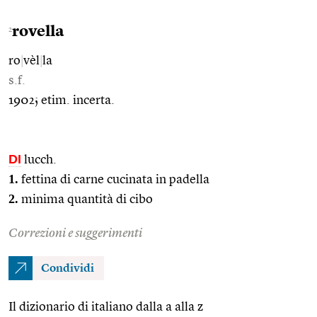
rovella
2
ro
|
vèl
|
la
s.f.
1902; etim. incerta.
DI
lucch.
1.
fettina di carne cucinata in padella
2.
minima quantità di cibo
Correzioni e suggerimenti
Condividi
Il dizionario di italiano dalla a alla z