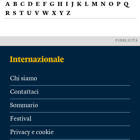
A
B
C
D
E
F
G
H
I
J
K
L
M
N
O
P
Q
R
S
T
U
V
W
X
Y
Z
PUBBLICITÀ
Chi siamo
Contattaci
Sommario
Festival
Privacy e cookie