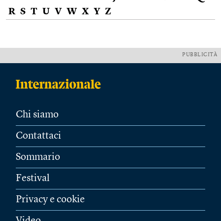
R
S
T
U
V
W
X
Y
Z
PUBBLICITÀ
Chi siamo
Contattaci
Sommario
Festival
Privacy e cookie