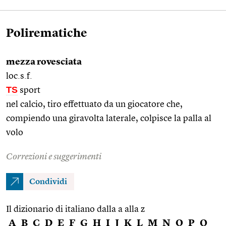
Polirematiche
mezza rovesciata
loc.s.f.
TS
sport
nel calcio, tiro effettuato da un giocatore che,
compiendo una giravolta laterale, colpisce la palla al
volo
Correzioni e suggerimenti
Condividi
Il dizionario di italiano dalla a alla z
A
B
C
D
E
F
G
H
I
J
K
L
M
N
O
P
Q