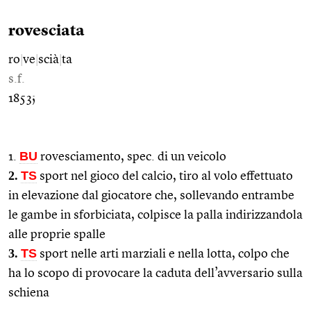
rovesciata
ro
|
ve
|
scià
|
ta
s.f.
1853;
BU
1.
rovesciamento, spec. di un veicolo
2.
TS
sport nel gioco del calcio, tiro al volo effettuato
in elevazione dal giocatore che, sollevando entrambe
le gambe in sforbiciata, colpisce la palla indirizzandola
alle proprie spalle
3.
TS
sport nelle arti marziali e nella lotta, colpo che
ha lo scopo di provocare la caduta dell’avversario sulla
schiena