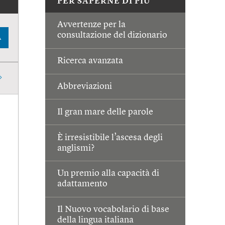
PER SAPERNE DI PIÙ
Avvertenze per la
consultazione del dizionario
A
Ricerca avanzata
Abbreviazioni
Il gran mare delle parole
È irresistibile l’ascesa degli
anglismi?
Un premio alla capacità di
adattamento
Il Nuovo vocabolario di base
della lingua italiana