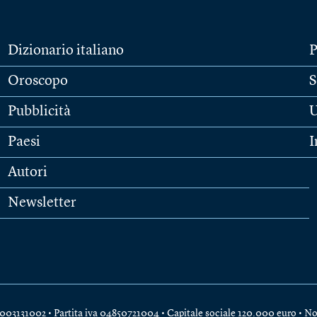
Dizionario italiano
P
Oroscopo
S
Pubblicità
U
Paesi
I
Autori
Newsletter
e 04003131002 • Partita iva 04850721004 • Capitale sociale 120.000 euro •
No