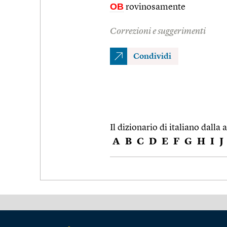
OB
rovinosamente
Correzioni e suggerimenti
Condividi
Il dizionario di italiano dalla a
A
B
C
D
E
F
G
H
I
J