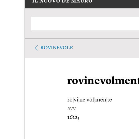
IL NUOVO DE MAURO
ROVINEVOLE
rovinevolmen
ro
|
vi
|
ne
|
vol
|
mén
|
te
avv.
1612;