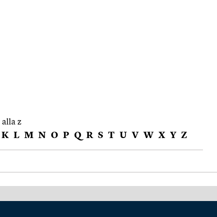
 alla z
K
L
M
N
O
P
Q
R
S
T
U
V
W
X
Y
Z