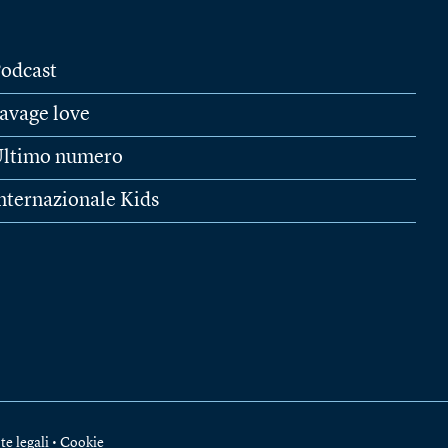
odcast
avage love
ltimo numero
nternazionale Kids
te legali
•
Cookie