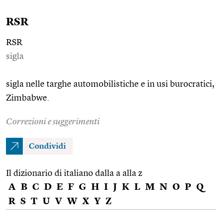
RSR
RSR
sigla
sigla nelle targhe automobilistiche e in usi burocratici,
Zimbabwe.
Correzioni e suggerimenti
Condividi
Il dizionario di italiano dalla a alla z
A
B
C
D
E
F
G
H
I
J
K
L
M
N
O
P
Q
R
S
T
U
V
W
X
Y
Z