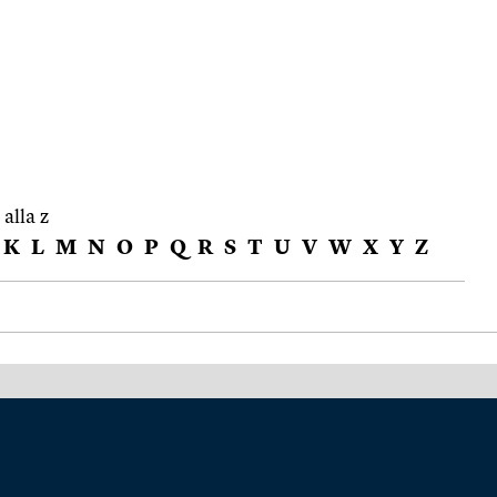
 alla z
K
L
M
N
O
P
Q
R
S
T
U
V
W
X
Y
Z