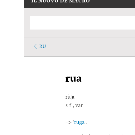
IL NUOVO DE MAURO
RU
rua
rù
|
a
s.f., var.
2
=>
ruga
.