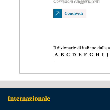
Correzioni e suggerimenti
Condividi
Il dizionario di italiano dalla a
A
B
C
D
E
F
G
H
I
J