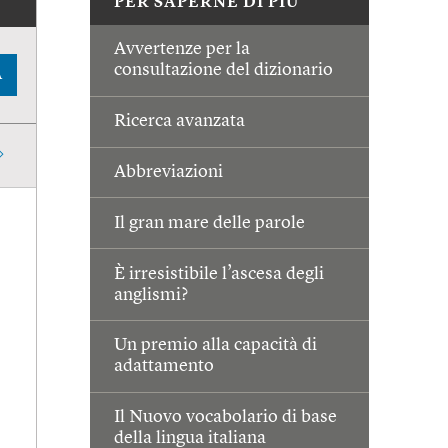
PER SAPERNE DI PIÙ
Avvertenze per la
consultazione del dizionario
A
Ricerca avanzata
Abbreviazioni
Il gran mare delle parole
È irresistibile l’ascesa degli
anglismi?
Un premio alla capacità di
adattamento
Il Nuovo vocabolario di base
della lingua italiana