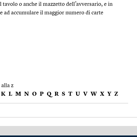
l tavolo o anche il mazzetto dell’avversario, e in
sce ad accumulare il maggior numero di carte
 alla z
K
L
M
N
O
P
Q
R
S
T
U
V
W
X
Y
Z