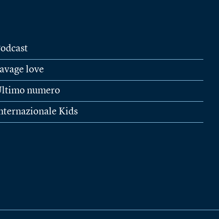
odcast
avage love
ltimo numero
nternazionale Kids