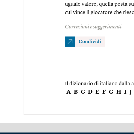
uguale valore, quella posta su
cui vince il giocatore che rie
Correzioni e suggerimenti
Condividi
Il dizionario di italiano dalla a
A
B
C
D
E
F
G
H
I
J