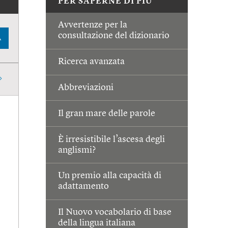
PER SAPERNE DI PIÙ
Avvertenze per la
consultazione del dizionario
A
Ricerca avanzata
Abbreviazioni
Il gran mare delle parole
È irresistibile l’ascesa degli
anglismi?
Un premio alla capacità di
adattamento
Il Nuovo vocabolario di base
della lingua italiana