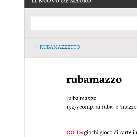
IL NUOVO DE MAURO
RUBAMAZZETTO
rubamazzo
ru
|
ba
|
màz
|
zo
1
1927; comp. di ruba- e
mazzo
CO
TS
giochi gioco di carte i