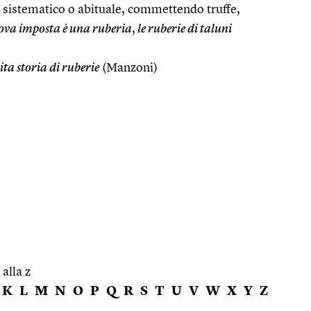
o sistematico o abituale, commettendo truffe,
ova imposta è una ruberia
,
le ruberie di taluni
ita storia di ruberie
(Manzoni)
 alla z
K
L
M
N
O
P
Q
R
S
T
U
V
W
X
Y
Z