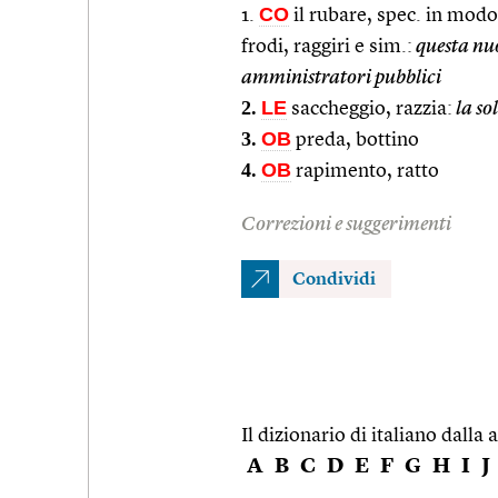
CO
1.
il rubare, spec. in mod
frodi, raggiri e sim.:
questa nu
amministratori pubblici
2.
LE
saccheggio, razzia:
la sol
3.
OB
preda, bottino
4.
OB
rapimento, ratto
Correzioni e suggerimenti
Condividi
Il dizionario di italiano dalla a
A
B
C
D
E
F
G
H
I
J