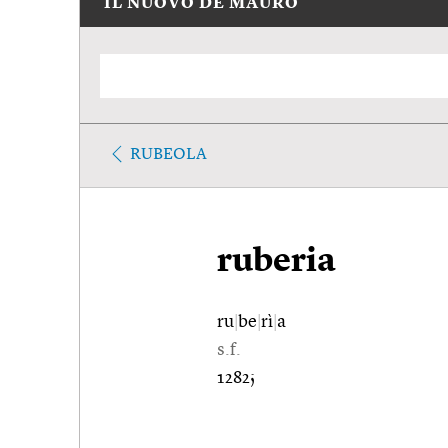
IL NUOVO DE MAURO
RUBEOLA
ruberia
ru
|
be
|
rì
|
a
s.f.
1282;