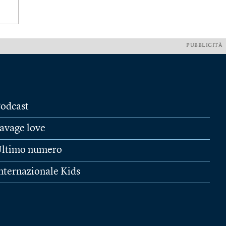
PUBBLICITÀ
odcast
avage love
ltimo numero
nternazionale Kids