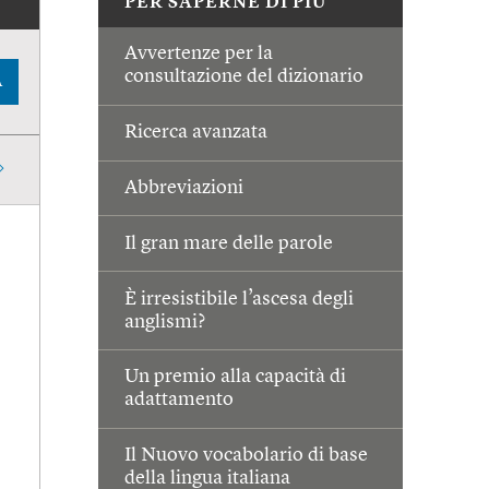
PER SAPERNE DI PIÙ
Avvertenze per la
consultazione del dizionario
A
Ricerca avanzata
Abbreviazioni
Il gran mare delle parole
È irresistibile l’ascesa degli
anglismi?
Un premio alla capacità di
adattamento
Il Nuovo vocabolario di base
della lingua italiana