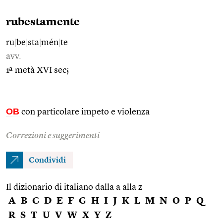
rubestamente
ru
|
be
|
sta
|
mén
|
te
avv.
1ª metà XVI sec;
OB
con particolare impeto e violenza
Correzioni e suggerimenti
Condividi
Il dizionario di italiano dalla a alla z
A
B
C
D
E
F
G
H
I
J
K
L
M
N
O
P
Q
R
S
T
U
V
W
X
Y
Z