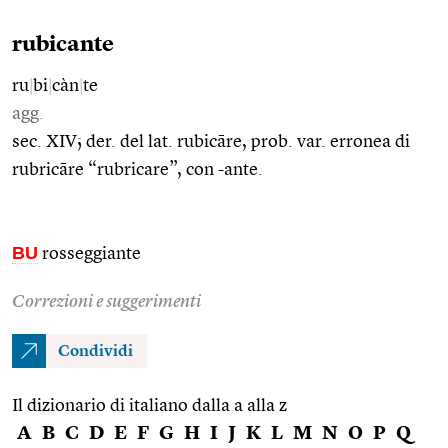
rubicante
ru
|
bi
|
càn
|
te
agg.
sec. XIV; der. del lat. rubicāre, prob. var. erronea di
rubricāre “rubricare”, con -ante.
BU
rosseggiante
Correzioni e suggerimenti
Condividi
Il dizionario di italiano dalla a alla z
A
B
C
D
E
F
G
H
I
J
K
L
M
N
O
P
Q