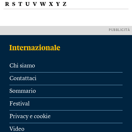
R
S
T
U
V
W
X
Y
Z
PUBBLICITÀ
Chi siamo
Contattaci
Sommario
Festival
Privacy e cookie
Video