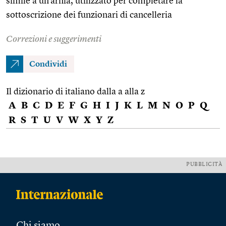
simile a un’arnia, utilizzato per completare la
sottoscrizione dei funzionari di cancelleria
Correzioni e suggerimenti
Condividi
Il dizionario di italiano dalla a alla z
A
B
C
D
E
F
G
H
I
J
K
L
M
N
O
P
Q
R
S
T
U
V
W
X
Y
Z
PUBBLICITÀ