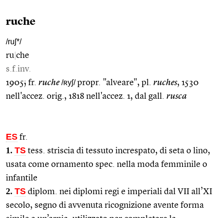
ruche
/ruʃ*/
ru
|
che
s.f.inv.
1905; fr.
ruche
/ʀyʃ/
propr. "alveare", pl.
ruches
, 1530
nell'accez. orig., 1818 nell'accez. 1, dal gall.
rusca
ES
fr.
1.
TS
tess. striscia di tessuto increspato, di seta o lino,
usata come ornamento spec. nella moda femminile o
infantile
2.
TS
diplom. nei diplomi regi e imperiali dal VII all’XI
secolo, segno di avvenuta ricognizione avente forma